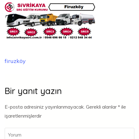
Yazı
firuzköy
gezinmesi
Bir yanıt yazın
E-posta adresiniz yayınlanmayacak.
Gerekli alanlar
*
ile
işaretlenmişlerdir
Yorum