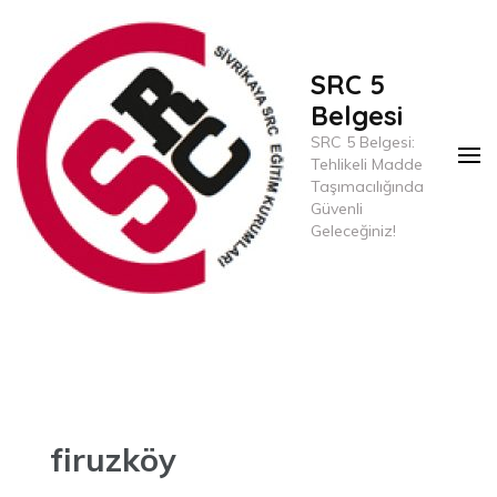
İçeriğe
Geç
(Enter
SRC 5
tuşuna
Belgesi
basın)
SRC 5 Belgesi:
Tehlikeli Madde
Taşımacılığında
Güvenli
Geleceğiniz!
firuzköy