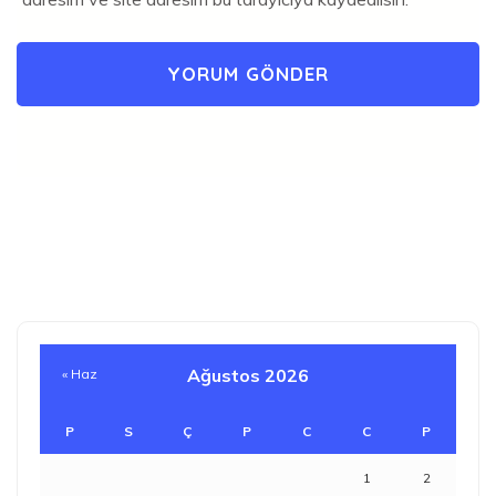
Ağustos 2026
« Haz
P
S
Ç
P
C
C
P
1
2