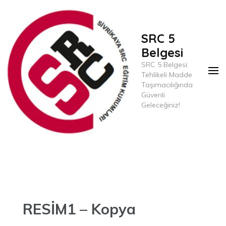
İçeriğe
Geç
(Enter
SRC 5
tuşuna
Belgesi
basın)
SRC 5 Belgesi:
Tehlikeli Madde
Taşımacılığında
Güvenli
Geleceğiniz!
RESİM1 – Kopya