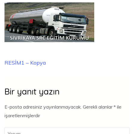
Yazı
RESİM1 – Kopya
gezinmesi
Bir yanıt yazın
E-posta adresiniz yayınlanmayacak.
Gerekli alanlar
*
ile
işaretlenmişlerdir
Yorum