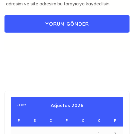
adresim ve site adresim bu tarayıcıya kaydedilsin.
Ağustos 2026
« Haz
P
S
Ç
P
C
C
P
1
2